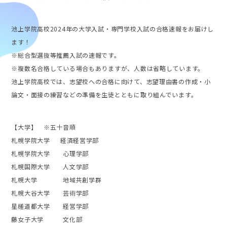
池上学院高校2024年の大学入試・専門学校入試の合格速報をお届けし
ます！
※総合型選抜等推薦入試の速報です。
※複数名合格している場合もありますが、人数は省略しています。
池上学院高校では、志望校への合格に向けて、志望理由書の作成・小
論文・面接の練習などの準備を生徒とともに取り組んでいます。
【大学】 ※五十音順
札幌学院大学 経済経営学部
札幌学院大学 心理学部
札幌国際大学 人文学部
札幌大学 地域共創学群
札幌大谷大学 芸術学部
星槎道都大学 経営学部
藤女子大学 文化部