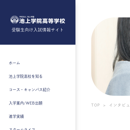
受験生向け入試情報サイト
ホーム
池上学院⾼校を知る
コース・
キャンパス紹介
入学案内/WEB出願
TOP
インタビ
進学実績
スクールライフ